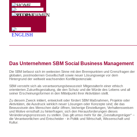
Das Unternehmen SBM Social Business Management
Die SBM befasst sich im weitesten Sinne mit den Brennpunkten und Grenzfragen der
globalen, postmodernen Gesellschaft sowie neuer Lösungswege vor dem
Hintergrund der weltweit wachsenden Konfliktpotenziale.
SBM versteht sich als verantwortungsbewusste/r MitgestalterIn einer ethisch
orientierten Zukunftsgestaltung, die den Schutz und die Würde des Lebens und all
seiner Erscheinungsformen in den Mittelpunkt ihrer Aktivitäten stellt.
Zu diesem Zweck initiiert, entwickelt oder fördert SBM Maßnahmen, Projekte oder
Aktivitäten, die Ausdruck wirklich neuer Lösungen oder Konzepte sind; die das
Bewusstsein des Menschen dafür öffnen, bisherige Einstellungen, Verhaltensweisen
und Motive ernsthaft zu hinterfragen; sich den Herausforderungen dieses
Veränderungsprozesses zu stellen. Das gilt umso mehr für die „Gestaltungsträger“ –
die Verantwortlichen und Entscheider - in Politik und Wirtschaft, Wissenschaft und
Kultur.